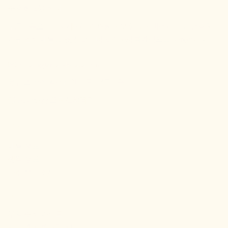
주재원 전용 임대
구르가온으로 부임하시는 주재원 전문 임대 서비스입니다. 검증된
가구 완비 매물로, 첫 문의부터 입주까지 체계적으로 지원합니다.
contact@amandocasa.com
골프 코스 익스텐션 로드, 구르가온
WhatsApp으로 문의하기
사이트맵
매물 정보
생활 정보
자주 묻는 질문
유용한 정보
부임 준비 가이드
임대 계약 체크리스트