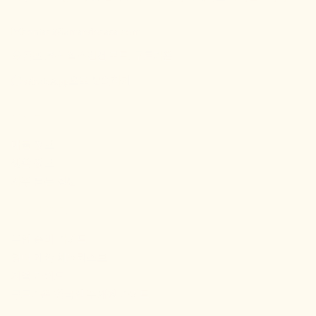
contact@amandocasa.com
골프 코스 익스텐션 로드, 구르가온
WhatsApp으로 문의하기
사이트맵
매물 정보
생활 정보
자주 묻는 질문
유용한 정보
부임 준비 가이드
임대 계약 체크리스트
지역 가이드
구르가온 한국인 주재원 가이드