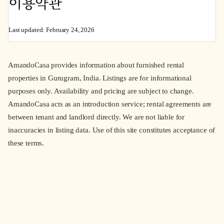
이용약관
Last updated: February 24, 2026
AmandoCasa provides information about furnished rental
properties in Gurugram, India. Listings are for informational
purposes only. Availability and pricing are subject to change.
AmandoCasa acts as an introduction service; rental agreements are
between tenant and landlord directly. We are not liable for
inaccuracies in listing data. Use of this site constitutes acceptance of
these terms.
AC
AmandoCasa
주재원 전용 임대
구르가온으로 부임하시는 주재원 전문 임대 서비스입니다. 검증된
가구 완비 매물로, 첫 문의부터 입주까지 체계적으로 지원합니다.